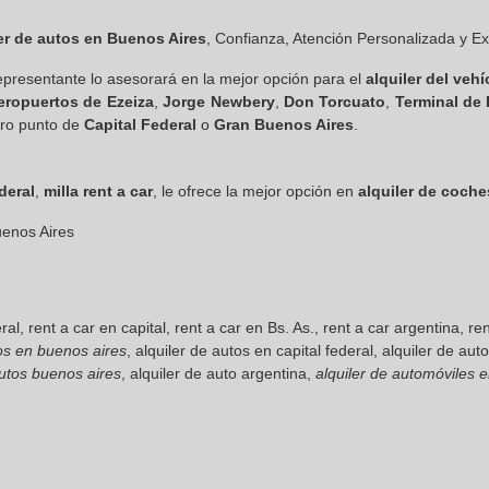
er de autos en Buenos Aires
, Confianza, Atención Personalizada y Ex
epresentante lo asesorará en la mejor opción para el
alquiler del vehí
eropuertos de Ezeiza
,
Jorge Newbery
,
Don Torcuato
,
Terminal de
tro punto de
Capital Federal
o
Gran Buenos Aires
.
deral
,
milla rent a car
, le ofrece la mejor opción en
alquiler de coche
uenos Aires
ral, rent a car en capital, rent a car en Bs. As., rent a car argentina, r
tos en buenos aires
, alquiler de autos en capital federal, alquiler de au
autos buenos aires
, alquiler de auto argentina,
alquiler de automóviles 