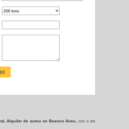
pp
ral, Alquiler de autos en Buenos Aires,
con o sin