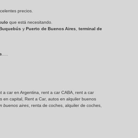
celentes precios.
culo
que está necesitando.
 Buquebús
y
Puerto de Buenos Aires
,
terminal de
s
.....
ent a car en Argentina, rent a car CABA, rent a car
tos en capital, Rent a Car, autos en alquiler buenos
en buenos aires
, renta de coches, alquiler de coches,